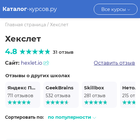
Каталог
-курсов.ру
Все курсы
Главная страница
/
Хекслет
Хекслет
4.8
31 отзыв
Сайт:
hexlet.io
Оставить отзыв
Отзывы о других школах
Яндекс Практикум
GeekBrains
Skillbox
Нетол
711 отзывов
532 отзыва
281 отзыв
215 отз
по популярности
Сортировать по: