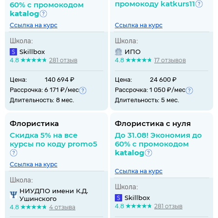
промокоду katkurs11
60% с промокодом
katalog
Ссылка на курс
Ссылка на курс
Школа:
Школа:
Skillbox
ИПО
4.8
281 отзыв
4.8
17 отзывов
Цена:
140 694 ₽
Цена:
24 600 ₽
Рассрочка: 6 171 ₽/мес
Рассрочка: 1 050 ₽/мес
Длительность:
8 мес.
Длительность:
5 мес.
Флористика
Флористика с нуля
Cкидка 5% на все
До 31.08! Экономия до
курсы по коду promo5
60% с промокодом
katalog
Ссылка на курс
Ссылка на курс
Школа:
Школа:
НИУДПО имени К.Д.
Skillbox
Ушинского
4.8
281 отзыв
4.8
4 отзыва