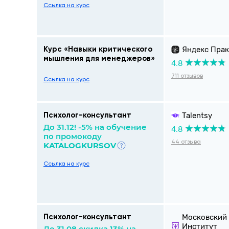
Ссылка на курс
Яндекс Пра
Курс «Навыки критического
мышления для менеджеров»
4.8
711 отзывов
Ссылка на курс
Talentsy
Психолог-консультант
До 31.12! -5% на обучение
4.8
по промокоду
44 отзыва
KATALOGKURSOV
Ссылка на курс
Московский
Психолог-консультант
Институт
До 31.08 скидка 13% на