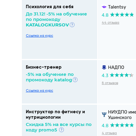
Talentsy
Психология для себя
До 31.12! -5% на обучение
4.8
по промокоду
44 отзыва
KATALOGKURSOV
Ссылка на курс
НАДПО
Бизнес-тренер
-5% на обучение по
4.3
промокоду katalog
8 отзывов
Ссылка на курс
НИУДПО име
Инструктор по фитнесу и
Ушинского
нутрициологии
Cкидка 5% на все курсы по
4.8
коду promo5
4 отзыва