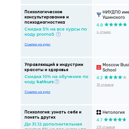
НИУДПО име
Психологическое
Ушинского
консультирование и
психодиагностика
4.8
Cкидка 5% на все курсы по
4 отзыва
коду promo5
Ссылка на курс
Moscow Bus
Управляющий в индустрии
School
красоты и здоровья
Скидка 10% на обучение по
4.2
коду
katkurs
35 отзывов
Ссылка на курс
Нетология
Психология: узнать себя и
понять других
4.7
До 31.12 дополнительная
215 отзывов