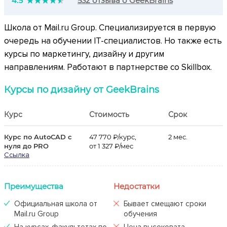
4.5
532 отзыва о GeekBrains
Школа от Mail.ru Group. Специализируется в первую
очередь на обучении IT-специалистов. Но также есть
курсы по маркетингу, дизайну и другим
направлениям. Работают в партнерстве со Skillbox.
Курсы по дизайну от GeekBrains
Курс
Стоимость
Срок
Курс по AutoCAD с
47 770 ₽/курс,
2 мес.
нуля до PRO
от 1 327 ₽/мес
Ссылка
Преимущества
Недостатки
Официальная школа от
Бывает смещают сроки
Mail.ru Group
обучения