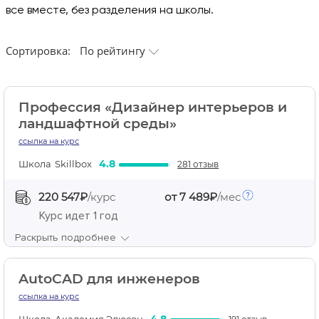
все вместе, без разделения на школы.
Сортировка:
По рейтингу
Профессия «Дизайнер интерьеров и
ландшафтной среды»
ссылка на курс
4.8
Школа
Skillbox
281 отзыв
220 547₽
/курс
от 7 489₽
/мес
Курс идет
1 год
Раскрыть подробнее
AutoCAD для инженеров
ссылка на курс
Школа
Академия Эдюсон