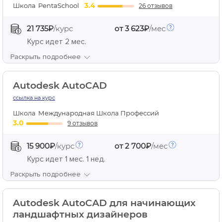
3.4
Школа
PentaSchool
26 отзывов
21 735₽
/курс
от 3 623₽
/мес
Курс идет
2 мес.
Раскрыть подробнее
Autodesk AutoCAD
ссылка на курс
Школа
Международная Школа Профессий
3.0
9 отзывов
15 900₽
/курс
от 2 700₽
/мес
Курс идет
1 мес. 1 нед.
Раскрыть подробнее
Autodesk AutoCAD для начинающих
ландшафтных дизайнеров