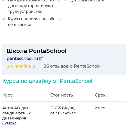
На курсах-факультетах по
Цена высоковата
договору гарантируют
трудоустройство
Курсы проводят онлайн, а
не в записи
Школа PentaSchool
pentaschool.ru
3.4
26 отзывов о PentaSchool
Курсы по дизайну от PentaSchool
Курс
Стоимость
Срок
AutoCAD для
21 735 ₽/курс,
2 мес.
ландшафтных
от 3 623 ₽/мес
дизайнеров
Ссылка