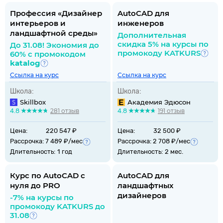
Профессия «Дизайнер
AutoCAD для
интерьеров и
инженеров
ландшафтной среды»
Дополнительная
скидка 5% на курсы по
До 31.08! Экономия до
промокоду KATKURS
60% с промокодом
katalog
Ссылка на курс
Ссылка на курс
Школа:
Школа:
Skillbox
Академия Эдюсон
4.8
281 отзыв
4.8
191 отзыв
Цена:
220 547 ₽
Цена:
32 500 ₽
Рассрочка: 7 489 ₽/мес
Рассрочка: 2 708 ₽/мес
Длительность:
1 год
Длительность:
2 мес.
Курс по AutoCAD с
AutoCAD для
нуля до PRO
ландшафтных
дизайнеров
-7% на курсы по
промокоду KATKURS до
31.08