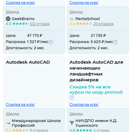
Ссылка на курс
Ссылка на курс
Школа:
Школа:
GeekBrains
PentaSchool
4.5
532 отзыва
3.4
26 отзывов
Цена:
47 770 ₽
Цена:
21 735 ₽
Рассрочка: 1 327 ₽/мес
Рассрочка: 3 623 ₽/мес
Длительность:
2 мес.
Длительность:
2 мес.
Autodesk AutoCAD
Autodesk AutoCAD для
начинающих
ландшафтных
дизайнеров
Cкидка 5% на все
курсы по коду promo5
Ссылка на курс
Ссылка на курс
Школа:
Школа:
Международная Школа
НИУДПО имени К.Д.
Профессий
Ушинского
3.0
9 отзывов
4.8
4 отзыва