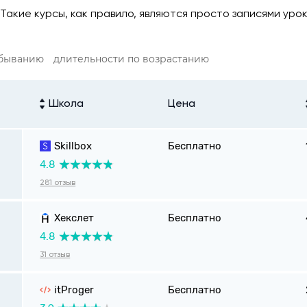
акие курсы, как правило, являются просто записями уроко
убыванию
длительности по возрастанию
Школа
Цена
Skillbox
Бесплатно
4.8
281 отзыв
Хекслет
Бесплатно
4.8
31 отзыв
itProger
Бесплатно