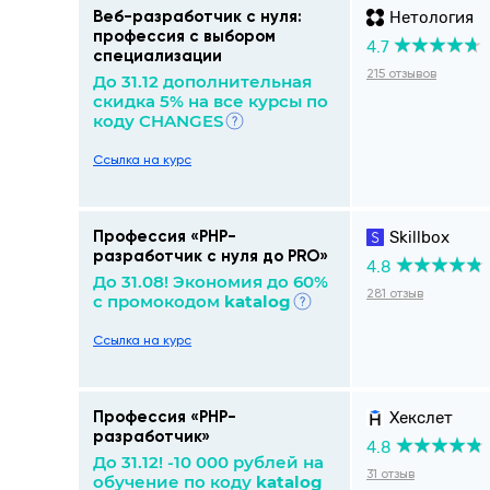
Нетология
Веб-разработчик с нуля:
профессия с выбором
4.7
специализации
215 отзывов
До 31.12 дополнительная
скидка 5% на все курсы по
коду CHANGES
Ссылка на курс
Skillbox
Профессия «PHP-
разработчик с нуля до PRO»
4.8
До 31.08! Экономия до 60%
281 отзыв
с промокодом
katalog
Ссылка на курс
Хекслет
Профессия «PHP-
разработчик»
4.8
До 31.12! -10 000 рублей на
31 отзыв
обучение по коду
katalog