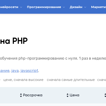
 нейросети
Программирование
Дизайн
Маркет
 на PHP
обучения php-программированию с нуля. 1 раз в неделю
вание
,
java
,
javascript
.
е
цене, сначала высокие
сначала самые длительные
снач
Рассрочка
Цена