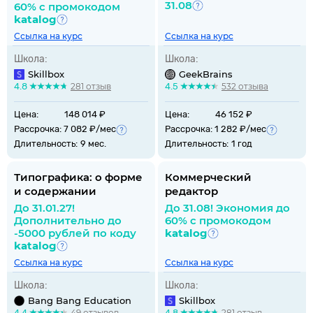
31.08
60% с промокодом
katalog
Ссылка на курс
Ссылка на курс
Школа:
Школа:
Skillbox
GeekBrains
4.8
281 отзыв
4.5
532 отзыва
Цена:
148 014 ₽
Цена:
46 152 ₽
Рассрочка: 7 082 ₽/мес
Рассрочка: 1 282 ₽/мес
Длительность:
9 мес.
Длительность:
1 год
Типографика: о форме
Коммерческий
и содержании
редактор
До 31.01.27!
До 31.08! Экономия до
Дополнительно до
60% с промокодом
-5000 рублей по коду
katalog
katalog
Ссылка на курс
Ссылка на курс
Школа:
Школа:
Bang Bang Education
Skillbox
4.4
49 отзывов
4.8
281 отзыв