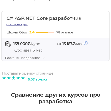
C# ASP.NET Core разработчик
ссылка на курс
3.4
Школа
Otus
78 отзывов
158 000₽
/курс
от 13 167₽
/мес
Курс идет
6 мес.
Раскрыть подробнее
Поставьте оценку странице
1
2
3
4
5
5.0(1 голос)
Сравнение других курсов про
разработка