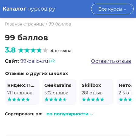
Каталог
-курсов.ру
Все курсы
Главная страница
/
99 баллов
99 баллов
3.8
4 отзыва
Сайт:
99-ballov.ru
Оставить отзыв
Отзывы о других школах
Яндекс Практикум
GeekBrains
Skillbox
Нетол
711 отзывов
532 отзыва
281 отзыв
215 отз
по популярности
Сортировать по: